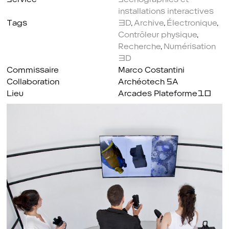
installations interactives
Tags
3D
,
Archive
,
Électronique
,
Contrôleur physique
,
Recherche
,
Numérisation
3D
Commissaire
Marco Costantini
Collaboration
Archéotech SA
Lieu
Arcades Plateforme10