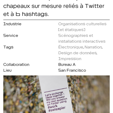
chapeaux sur mesure reliés à Twitter
et à 6 hashtags.
Industrie
Organisations culturelles
(et étatiques)
Service
Scénographies et
installations interactives
Tags
Électronique
,
Narration
,
Design de données
,
Impression
Collaboration
Bureau A
Lieu
San Francisco