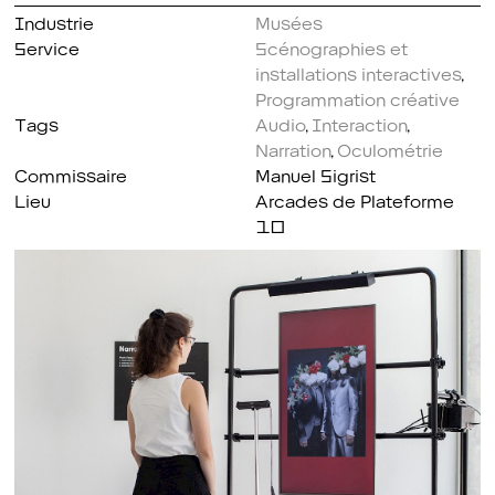
Industrie
Musées
Service
Scénographies et
installations interactives
,
Programmation créative
Tags
Audio
,
Interaction
,
Narration
,
Oculométrie
Commissaire
Manuel Sigrist
Lieu
Arcades de Plateforme
10