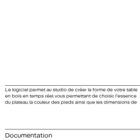
Le logiciel permet au studio de créer la forme de votre table
base pour obtenir l'objet final personnalisé. Il calcule
en bois en temps réel, vous permettant de choisir l'essence
également automatiquement le nombre possible de chaises
du plateau, la couleur des pieds ainsi que les dimensions de
Documentation