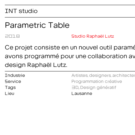
INT studio
Parametric Table
2018
Studio Raphaël Lutz
Ce projet consiste en un nouvel outil param
avons programmé pour une collaboration av
design Raphaël Lutz.
Industrie
Artistes, designers, architecte
Service
Programmation créative
Tags
3D
,
Design génératif
Lieu
Lausanne